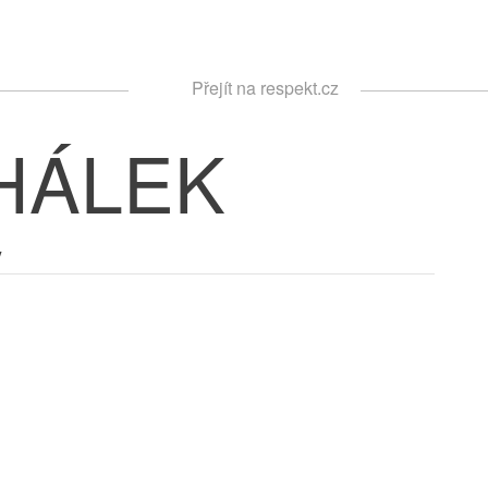
Respekt
Přejít na respekt.cz
Vyhledávání
HÁLEK
y